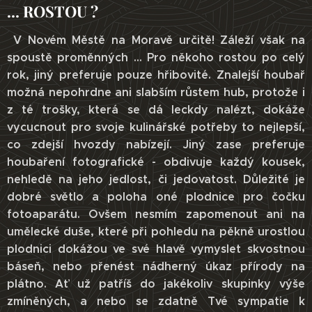
... ROSTOU ?
V Novém Městě na Moravě určitě! Záleží však na
spoustě proměnných ... Pro někoho rostou po celý
rok, jiný preferuje pouze hřibovité. Znalejší houbař
možná nepohrdne ani slabším růstem hub, protože i
z té trošky, která se dá leckdy nalézt, dokáže
vycucnout pro svoje kulinářské potřeby to nejlepší,
co zdejší hvozdy nabízejí. Jiný zase preferuje
houbaření fotografické - obdivuje každý kousek,
nehledě na jeho jedlost, či jedovatost. Důležité je
dobré světlo a poloha oné plodnice pro čočku
fotoaparátu. Ovšem nesmím zapomenout ani na
umělecké duše, které při pohledu na pěkně urostlou
plodnici dokážou ve své hlavě vymyslet skvostnou
báseň, nebo přenést nádherný úkaz přírody na
plátno. Ať už patříš do jakékoliv skupinky výše
zmíněných, a nebo se zdatně Tvé sympatie k