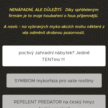
NENÁPADNÍ, ALE DŮLEŽITÍ: Díky spřáteleným
firmám je to moje houbaření o fous příjemnější.
A navíc - na vybraných myko-akcích mohu některé z
vás odměnit drobnou pozorností.
poctivý zahradní nábytek? Jedině
TENTino !!!
SYMBIOM mykorhiza pro vaše rostliny
REPELENT PREDATOR na český hmyz