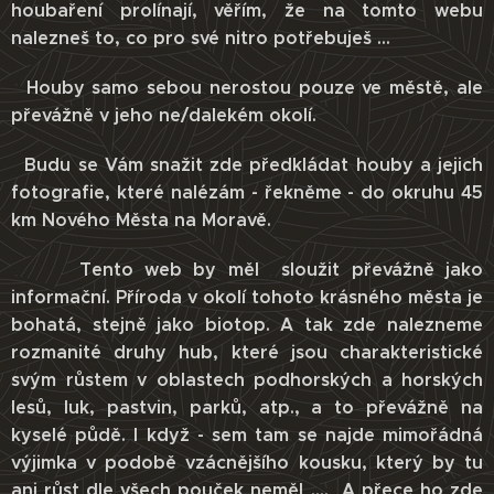
houbaření prolínají, věřím, že na tomto webu
nalezneš to, co pro své nitro potřebuješ ...
Houby samo sebou nerostou pouze ve městě, ale
převážně v jeho ne/dalekém okolí.
Budu se Vám snažit zde předkládat houby a jejich
fotografie, které nalézám - řekněme - do okruhu 45
km Nového Města na Moravě.
Tento web by měl sloužit převážně jako
informační. Příroda v okolí tohoto krásného města je
bohatá, stejně jako biotop. A tak zde nalezneme
rozmanité druhy hub, které jsou charakteristické
svým růstem v oblastech podhorských a horských
lesů, luk, pastvin, parků, atp., a to převážně na
kyselé půdě. I když - sem tam se najde mimořádná
výjimka v podobě vzácnějšího kousku, který by tu
ani růst dle všech pouček neměl .... A přece ho zde