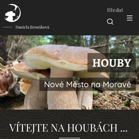
Hledat
Daniela Jiroušková
HOUBY
Nové Město na Moravě
VÍTEJTE NA HOUBÁCH ...