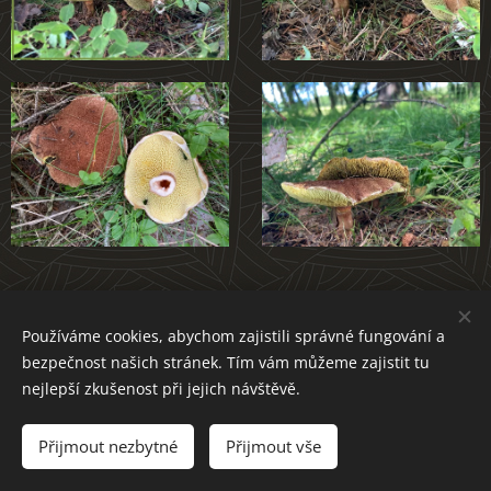
Atlas hub Novoměstska
Používáme cookies, abychom zajistili správné fungování a
bezpečnost našich stránek. Tím vám můžeme zajistit tu
nejlepší zkušenost při jejich návštěvě.
Přijmout nezbytné
Přijmout vše
Cookies