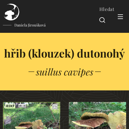
Hledat
Daniela Jiroušková
hřib (klouzek) dutonohý
suillus cavipes