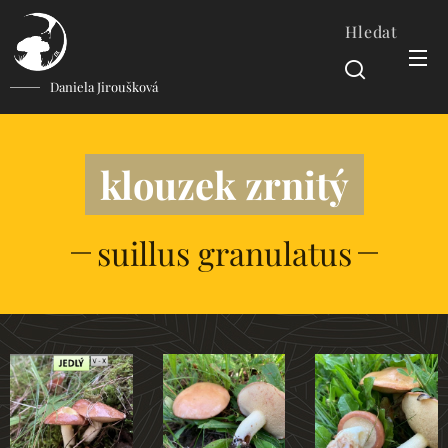
Hledat
Daniela Jiroušková
klouzek zrnitý
suillus granulatus