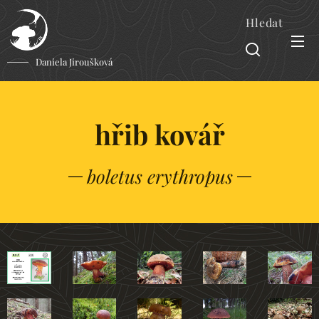
Hledat
Daniela Jiroušková
hřib
kovář
boletus erythropus