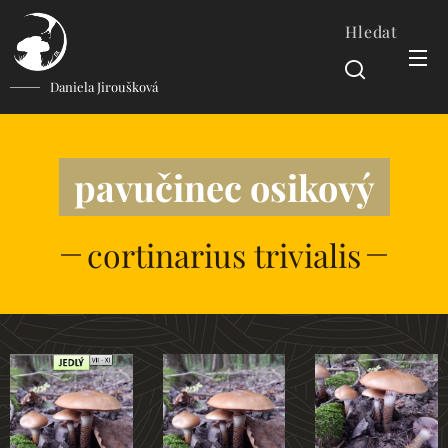
Hledat
Daniela Jiroušková
pavučinec osikový
cortinarius trivialis