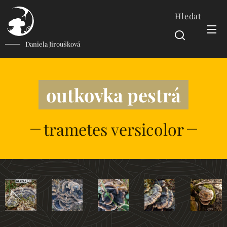
Hledat
Daniela Jiroušková
outkovka pestrá
trametes versicolor