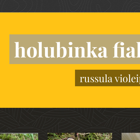
holubinka fi
russula viole