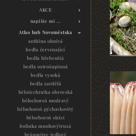
AKCE
napište mi ...
Atlas hub Novoměstska
anthina ohnivá
bedla červenající
bedla hřebenitá
bedla ostrošupinná
bedla vysoká
bedla zardělá
běločechratka obrovská
bělochoroš modravý
bělochoroš pýchavkovitý
bělochoroš slzící
bolinka mnohovýtrusá
bránovitec jedlový