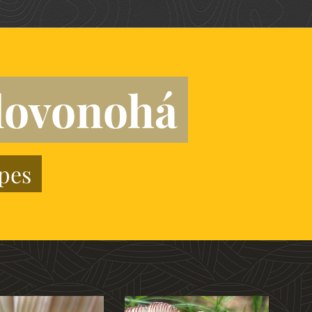
alovonohá
ipes