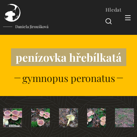
Hledat
Daniela Jiroušková
penízovka hřebílkatá
gymnopus peronatus