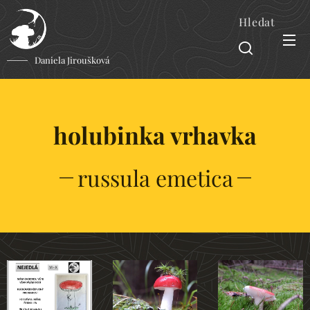
Hledat
Daniela Jiroušková
holubinka vrhavka
russula emetica