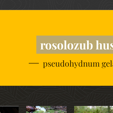
rosolozub hu
pseudohydnum gel