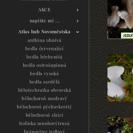
AKCE
napište mi ...
Atlas hub Novoměstska
anthina ohnivá
bedla červenající
bedla hřebenitá
bedla ostrošupinná
bedla vysoká
bedla zardělá
běločechratka obrovská
bělochoroš modravý
bělochoroš pýchavkovitý
bělochoroš slzící
bolinka mnohovýtrusá
bránovitec jedlový