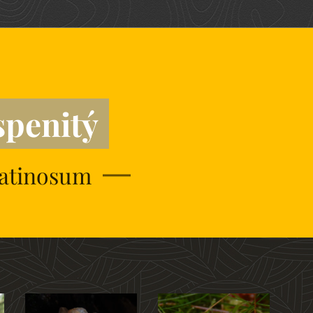
spenitý
atinosum