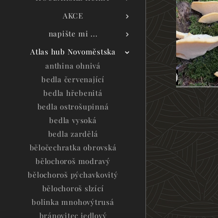
AKCE
napište mi ...
Atlas hub Novoměstska
anthina ohnivá
bedla červenající
bedla hřebenitá
bedla ostrošupinná
bedla vysoká
bedla zardělá
běločechratka obrovská
bělochoroš modravý
bělochoroš pýchavkovitý
bělochoroš slzící
bolinka mnohovýtrusá
bránovitec jedlový