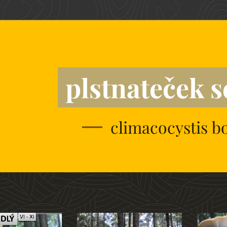
plstnateček s
climacocystis bo