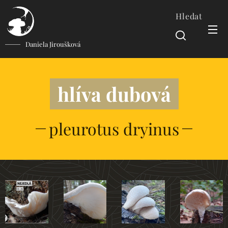
Hledat
Daniela Jiroušková
hlíva dubová
pleurotus dryinus