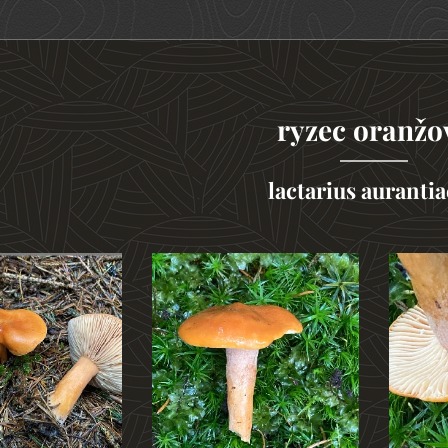
ryzec oranžo
lactarius auranti