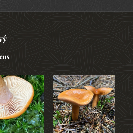
vý
acus