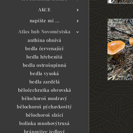
AKCE
napište mi ...
Atlas hub Novoměstska
anthina ohnivá
bedla červenající
bedla hřebenitá
bedla ostrošupinná
bedla vysoká
bedla zardělá
běločechratka obrovská
bělochoroš modravý
bělochoroš pýchavkovitý
bělochoroš slzící
bolinka mnohovýtrusá
bránovitec jedlový