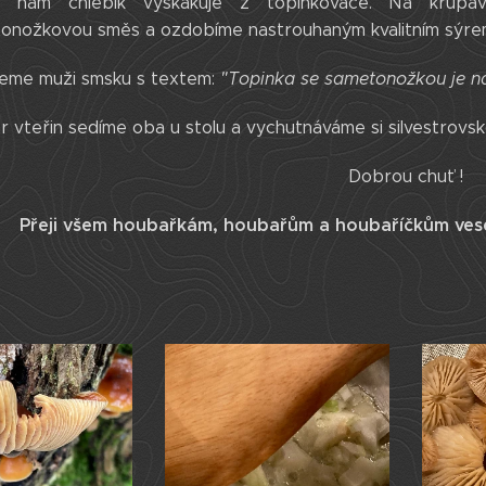
 nám chlebík vyskakuje z topinkovače. Na křupav
onožkovou směs a ozdobíme nastrouhaným kvalitním sýre
eme muži smsku s textem:
"Topinka se sametonožkou je na
r vteřin sedíme oba u stolu a vychutnáváme si silvestrovsk
Dobrou chuť !
Přeji všem houbařkám, houbařům a houbaříčkům veselé