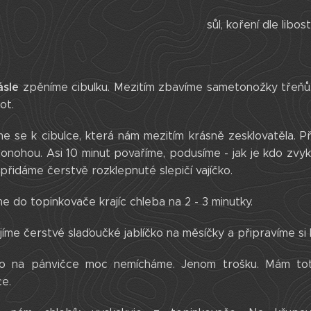
sůl, koření dle libost
sle
zpěníme cibulku. Mezitím zbavíme sametonožky třeňů
ot.
me se k cibulce, která nám mezitím krásně zesklovatěla. 
onohou. Asi 10 minut povaříme, podusíme - jak je kdo zvy
přidáme čerstvě rozklepnuté slepičí vajíčko.
e do topinkovače krajíc chleba na 2 - 3 minutky.
íme čerstvé slaďoučké jablíčko na měsíčky a připravíme si h
ko na pánvičce moc nemícháme. Jenom trošku. Mám totiž
ce.