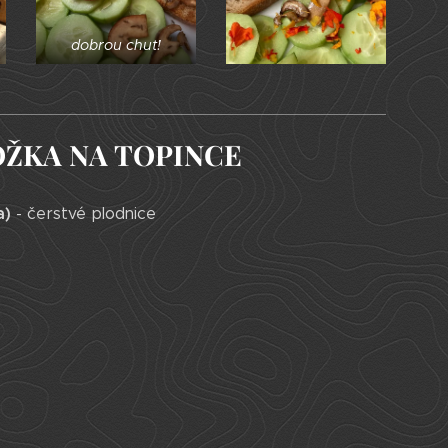
dobrou chuť!
ŽKA NA TOPINCE
a)
- čerstvé plodnice