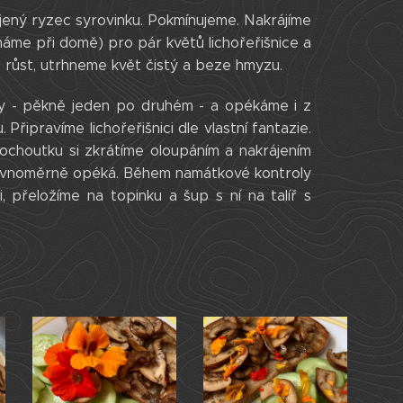
ený ryzec syrovinku. Pokmínujeme. Nakrájíme
áme při domě) pro pár květů lichořeřišnice a
e růst, utrhneme květ čistý a beze hmyzu.
ky - pěkně jeden po druhém - a opékáme i z
 Připravíme lichořeřišnici dle vlastní fantazie.
pochoutku si zkrátíme oloupáním a nakrájením
 rovnoměrně opéká. Během namátkové kontroly
, přeložíme na topinku a šup s ní na talíř s