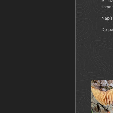
A už
samet
Napíš
Do pá