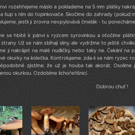
nvi rozehřejeme máslo a poklademe na 5 mm plátky nakráj
 a šup s ním do topinkovače. Skočíme do zahrady (pokud m
olujeme, jestli ji zrovna neopylovává čmelák - tu ponechám
me se hbitě k pánvi s ryzcem syrovinkou a otočíme plát
strany. Už se nám sbíhají sliny, ale vydržme to ještě chvilku.
e ji nakrájet na malé nudličky, nebo taky ne. Čekání na 
ové okurky na kolečka. Kontrolujeme, zda-li se nám ryzec
ěpodobně zjistíme, že už je houba tak akorát. Osolíme ji
enou okurkou. Ozdobíme lichořeřišnicí.
Dobrou chuť !