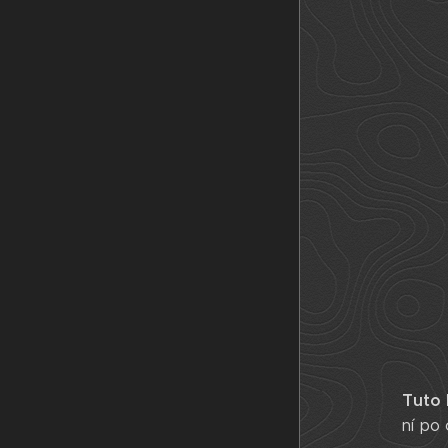
Tuto
ní po