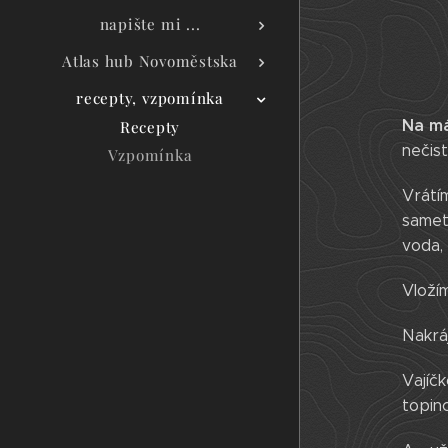
napište mi ...
Atlas hub Novoměstska
recepty, vzpomínka
Na má
Recepty
nečist
Vzpomínka
Vrátí
samet
voda, 
Vložím
Nakráj
Vajíč
topin