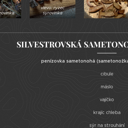
vlevo: ryzec
rovinka
syrovinka
SILVESTROVSKÁ SAMETONO
penízovka sametonohá (sametonožk
cibule
máslo
vajíčko
krajíc chleba
sýr na strouhání