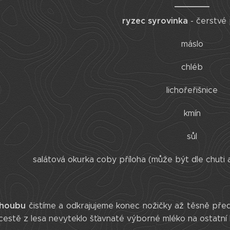
ryzec syrovinka
- čerstvé 
máslo
chléb
lichořeřišnice
kmín
sůl
salátová okurka coby příloha (může být dle chuti a
 houbu
čistíme a odkrajujeme konec nožičky až těsně pře
 cestě z lesa nevyteklo šťavnaté výborné mléko na ostatní 