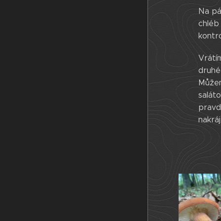
Na pá
chléb
kontr
Vrátí
druhé 
Můžem
salát
pravd
nakráj