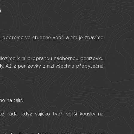
i
, opereme ve studené vodě a tím je zbavíme
Přiložíme k ní propranou nádhernou penízovku
klý. Až z penízovky zmizí všechna přebytečná
o na talíř.
 ráda, když vajíčko tvoří větší kousky na