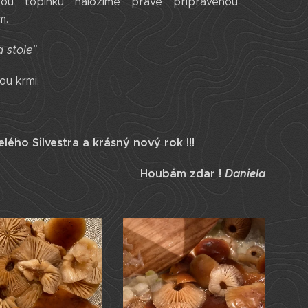
ou topinku naložíme právě připravenou
m.
 stole"
.
ou krmi.
ho Silvestra a krásný nový rok !!!
Houbám zdar !
Daniela