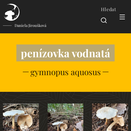
Hledat
Daniela Jiroušková
penízovka vodnatá
gymnopus aquosus