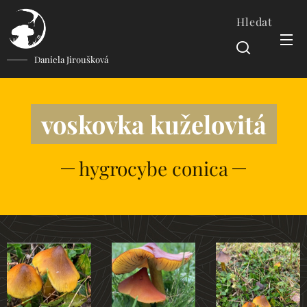
Hledat
Daniela Jiroušková
voskovka kuželovitá
hygrocybe conica