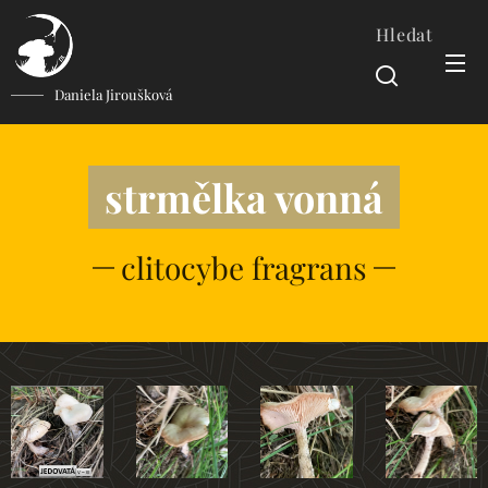
Hledat
Daniela Jiroušková
strmělka vonná
clitocybe fragrans