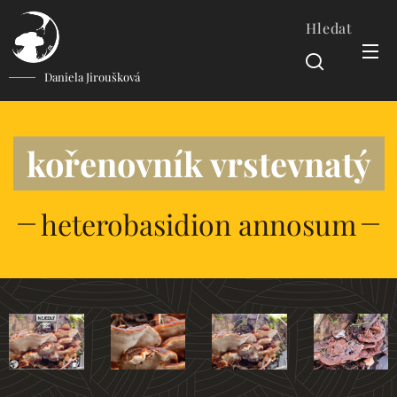
Hledat
Daniela Jiroušková
kořenovník vrstevnatý
heterobasidion annosum