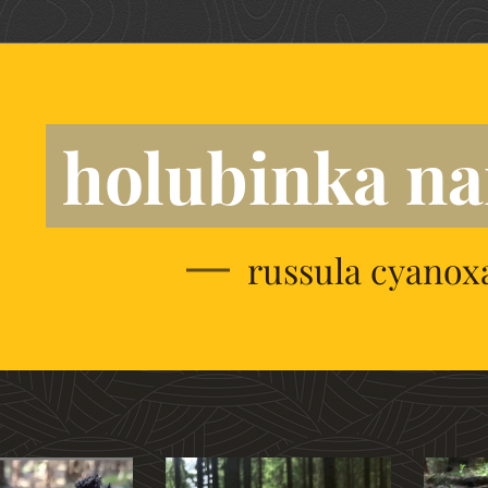
holubinka n
russula cyanox