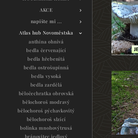
AKCE
napište mi ...
Atlas hub Novoměstska
anthina ohnivá
bedla červenající
bedla hřebenitá
bedla ostrošupinná
bedla vysoká
bedla zardělá
běločechratka obrovská
bělochoroš modravý
bělochoroš pýchavkovitý
bělochoroš slzící
bolinka mnohovýtrusá
bránovitec jedlový