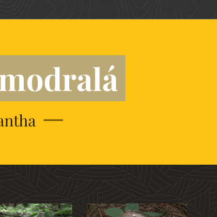
amodralá
antha