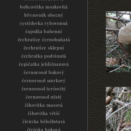
boltcovitka mozkovitá
březovník obecný
cystidovka rybovonná
čapulka bahenní
čechratice černohuňatá
čechratice sklepní
čechratka podvinutá
čepičatka jehličnanová
černorosol bukový
černorosol smrkový
černorosol terčovitý
černorosol uťatý
čihovitka masová
čihovitka větší
čirůvka běložlutavá
čirůvka buková