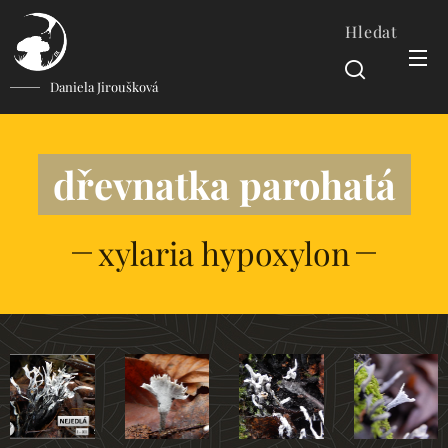
Hledat
Daniela Jiroušková
dřevnatka parohatá
xylaria hypoxylon