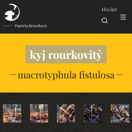
Hledat
Daniela Jiroušková
kyj rourkovitý
macrotyphula fistulosa