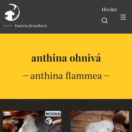
Hledat
Daniela Jiroušková
anthina ohnivá
anthina flammea