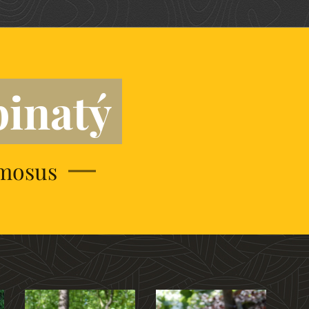
pinatý
amosus