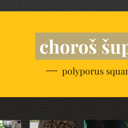
choroš šu
polyporus squ