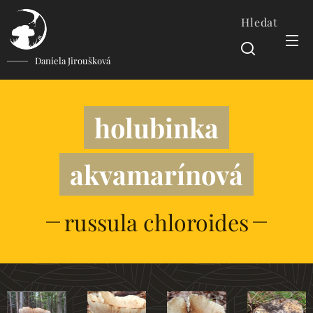
Hledat
Daniela Jiroušková
holubinka
akvamarínová
russula chloroides