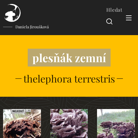
Hledat
Daniela Jiroušková
plesňák zemní
thelephora terrestris