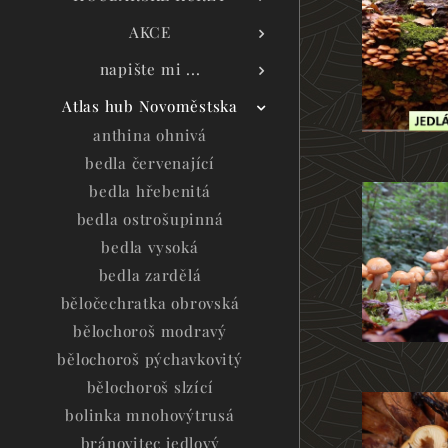
AKCE
napište mi ...
Atlas hub Novoměstska
anthina ohnivá
bedla červenající
bedla hřebenitá
bedla ostrošupinná
bedla vysoká
bedla zardělá
běločechratka obrovská
bělochoroš modravý
bělochoroš pýchavkovitý
bělochoroš slzící
bolinka mnohovýtrusá
bránovitec jedlový