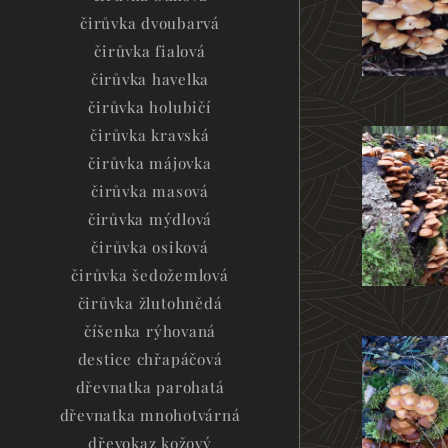
čirůvka dvoubarvá
čirůvka fialová
čirůvka havelka
čirůvka holubičí
čirůvka kravská
čirůvka májovka
čirůvka masová
čirůvka mýdlová
čirůvka osiková
čirůvka šedožemlová
čirůvka žlutohnědá
číšenka rýhovaná
destice chřapáčová
dřevnatka parohatá
dřevnatka mnohotvárná
dřevokaz kožový