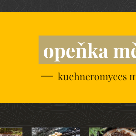
opeňka mě
kuehneromyces mu