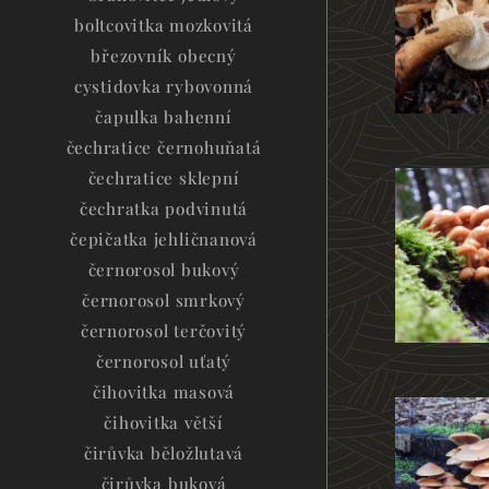
boltcovitka mozkovitá
březovník obecný
cystidovka rybovonná
čapulka bahenní
čechratice černohuňatá
čechratice sklepní
čechratka podvinutá
čepičatka jehličnanová
černorosol bukový
černorosol smrkový
černorosol terčovitý
černorosol uťatý
čihovitka masová
čihovitka větší
čirůvka běložlutavá
čirůvka buková