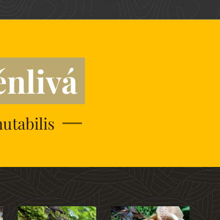
nlivá
tabilis