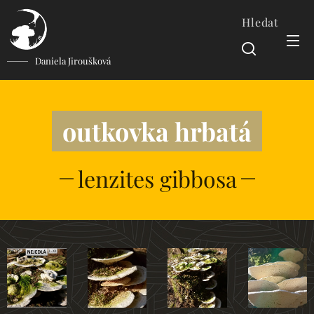
Hledat
Daniela Jiroušková
outkovka hrbatá
lenzites gibbosa