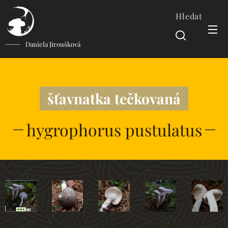
Hledat
Daniela Jiroušková
šťavnatka tečkovaná
hygrophorus pustulatus