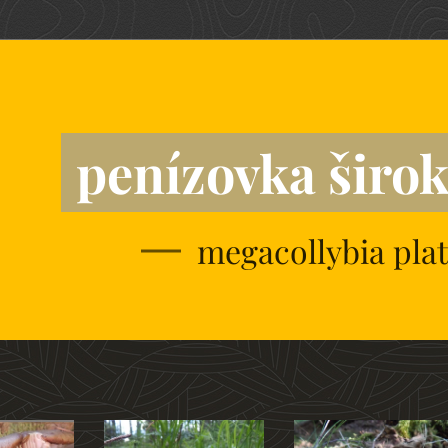
penízovka širo
megacollybia plat