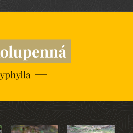
kolupenná
yphylla