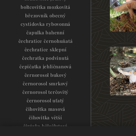
boltcovitka mozkovitá
březovník obecný
cystidovka rybovonná
čapulka bahenní
čechratice černohuňatá
čechratice sklepní
čechratka podvinutá
čepičatka jehličnanová
černorosol bukový
černorosol smrkový
černorosol terčovitý
černorosol uťatý
čihovitka masová
čihovitka větší
čirůvka běložlutavá
čirůvka buková