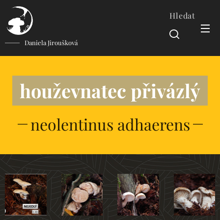
Hledat
Daniela Jiroušková
houževnatec přivázlý
neolentinus adhaerens