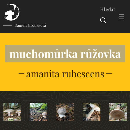
Hledat
Daniela Jiroušková
muchomůrka růžovka
amanita rubescens