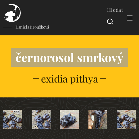
Hledat
Daniela Jiroušková
černorosol smrkový
exidia pithya