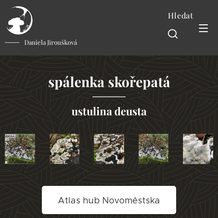
Hledat
Daniela Jiroušková
spálenka skořepatá
ustulina deusta
Atlas hub Novoměstska