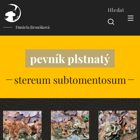
Hledat
Daniela Jiroušková
pevník plstnatý
stereum subtomentosum