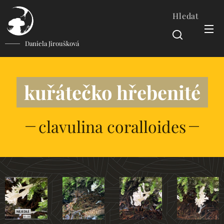
Hledat
Daniela Jiroušková
kuřátečko hřebenité
clavulina coralloides