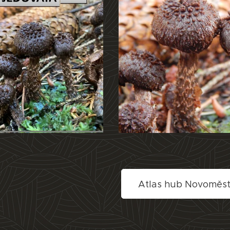
Atlas hub Novoměs