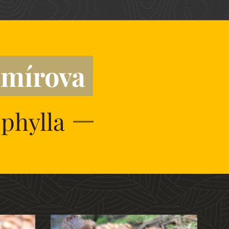
imírova
phylla