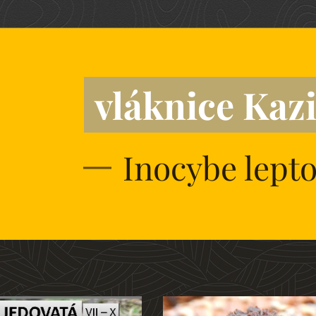
vláknice Kaz
Inocybe lepto