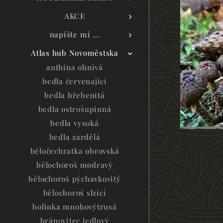
AKCE
napište mi ...
Atlas hub Novoměstska
anthina ohnivá
bedla červenající
bedla hřebenitá
bedla ostrošupinná
bedla vysoká
bedla zardělá
běločechratka obrovská
bělochoroš modravý
bělochoroš pýchavkovitý
bělochoroš slzící
bolinka mnohovýtrusá
bránovitec jedlový