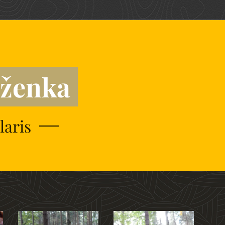
lženka
laris