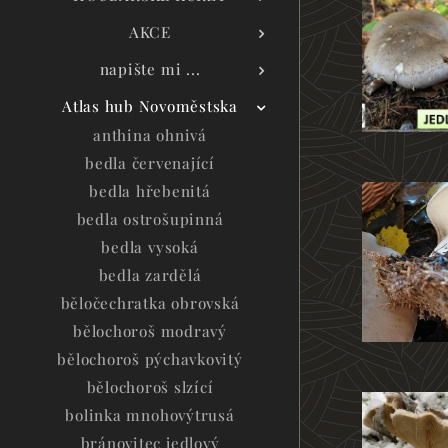
AKCE
napište mi ...
Atlas hub Novoměstska
anthina ohnivá
bedla červenající
bedla hřebenitá
bedla ostrošupinná
bedla vysoká
bedla zardělá
běločechratka obrovská
bělochoroš modravý
bělochoroš pýchavkovitý
bělochoroš slzící
bolinka mnohovýtrusá
bránovitec jedlový