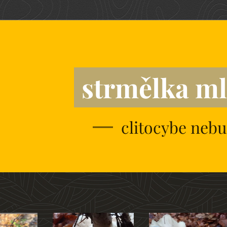
strmělka m
clitocybe nebu