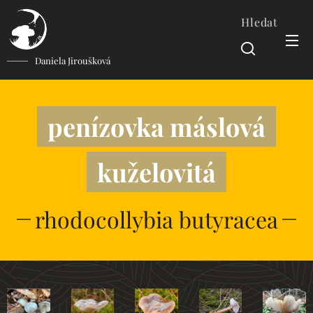
Hledat
Daniela Jiroušková
penízovka máslová
kuželovitá
rhodocollybia butyracea