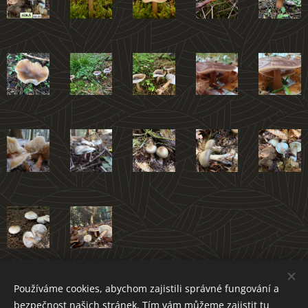
Používáme cookies, abychom zajistili správné fungování a
Atlas hub Novoměstska
bezpečnost našich stránek. Tím vám můžeme zajistit tu