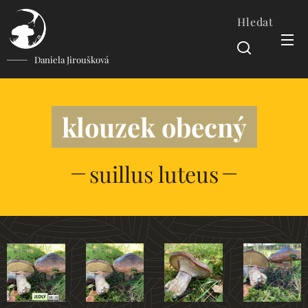
Hledat
Daniela Jiroušková
klouzek obecný
suillus luteus