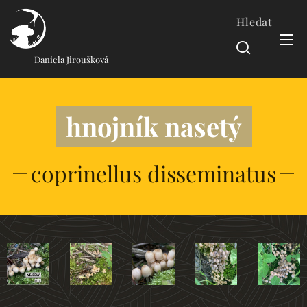
Hledat
Daniela Jiroušková
hnojník nasetý
coprinellus disseminatus