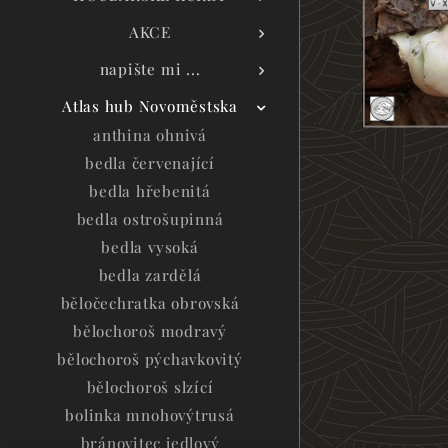
AKCE
napište mi ...
Atlas hub Novoměstska
anthina ohnivá
bedla červenající
bedla hřebenitá
bedla ostrošupinná
bedla vysoká
bedla zardělá
běločechratka obrovská
bělochoroš modravý
bělochoroš pýchavkovitý
bělochoroš slzící
bolinka mnohovýtrusá
bránovitec jedlový