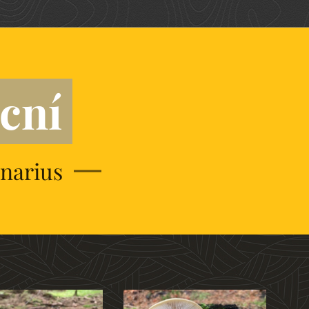
icní
narius