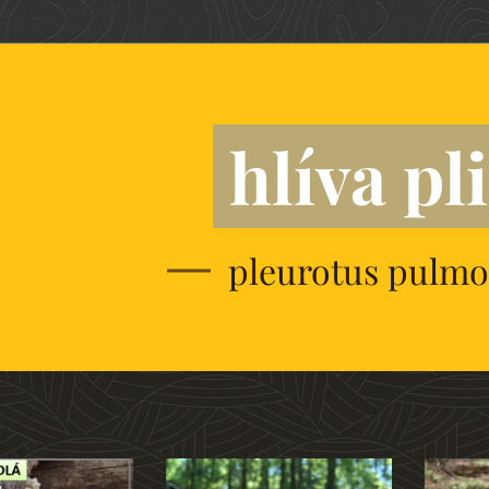
hlíva pl
pleurotus pulmo