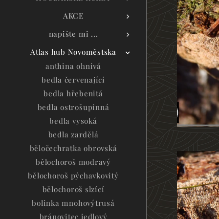
AKCE
napište mi ...
Atlas hub Novoměstska
anthina ohnivá
bedla červenající
bedla hřebenitá
bedla ostrošupinná
bedla vysoká
bedla zardělá
běločechratka obrovská
bělochoroš modravý
bělochoroš pýchavkovitý
bělochoroš slzící
bolinka mnohovýtrusá
bránovitec jedlový