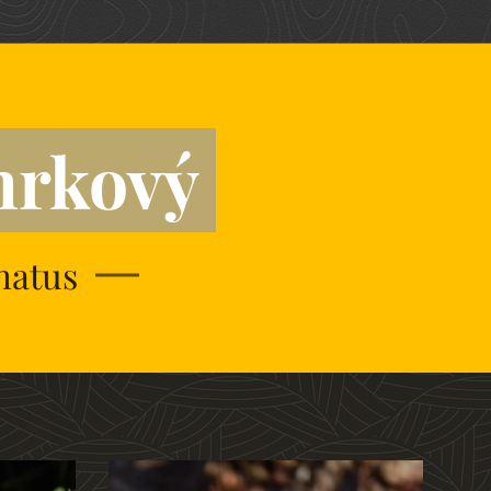
mrkový
hatus