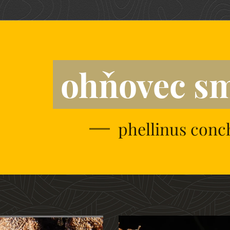
ohňovec s
phellinus conc