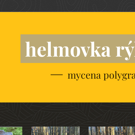
helmovka r
mycena polyg