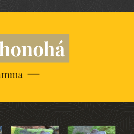
ýhonohá
ramma