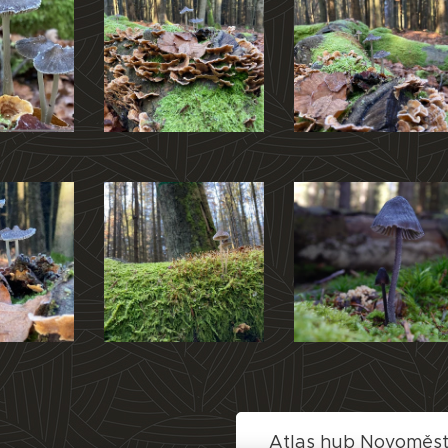
Atlas hub Novoměs