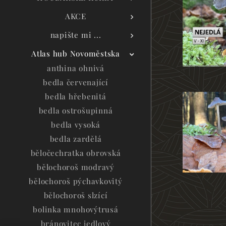
AKCE
napište mi ...
Atlas hub Novoměstska
anthina ohnivá
bedla červenající
bedla hřebenitá
bedla ostrošupinná
bedla vysoká
bedla zardělá
běločechratka obrovská
bělochoroš modravý
bělochoroš pýchavkovitý
bělochoroš slzící
bolinka mnohovýtrusá
bránovitec jedlový