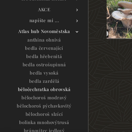
AKCE
napište mi ...
Atlas hub Novoměstska
anthina ohnivá
bedla červenající
bedla hřebenitá
bedla ostrošupinná
bedla vysoká
bedla zardělá
běločechratka obrovská
bělochoroš modravý
bělochoroš pýchavkovitý
bělochoroš slzící
bolinka mnohovýtrusá
bránovitec jedlový