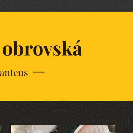
 obrovská
ganteus