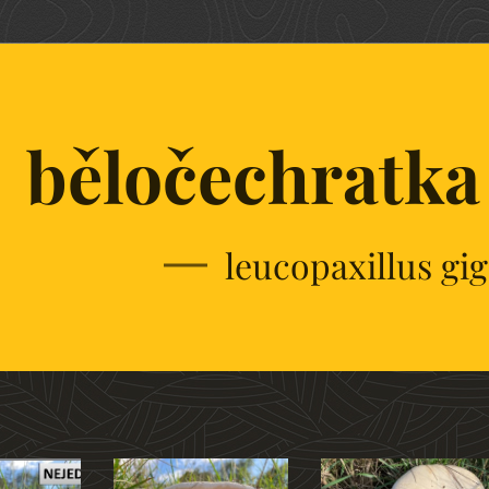
běločechratka
leucopaxillus gi