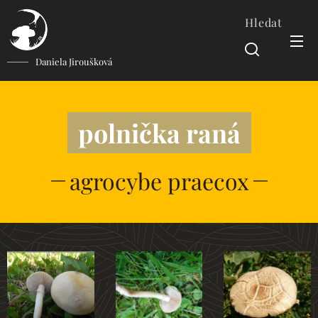
Hledat
Daniela Jiroušková
polnička raná
agrocybe praecox