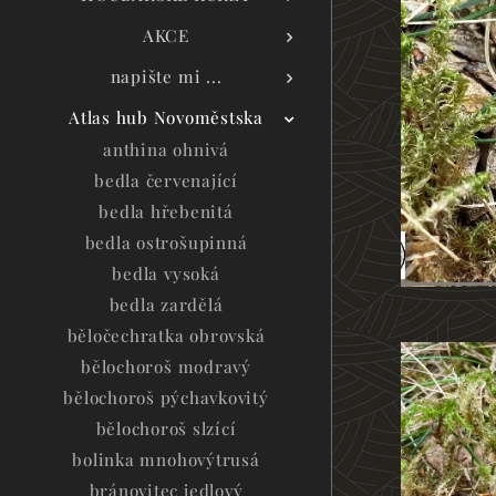
AKCE
napište mi ...
Atlas hub Novoměstska
anthina ohnivá
bedla červenající
bedla hřebenitá
bedla ostrošupinná
bedla vysoká
bedla zardělá
běločechratka obrovská
bělochoroš modravý
bělochoroš pýchavkovitý
bělochoroš slzící
bolinka mnohovýtrusá
bránovitec jedlový