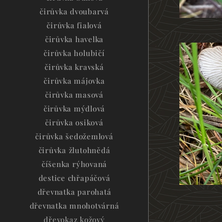
čirůvka dvoubarvá
čirůvka fialová
čirůvka havelka
čirůvka holubičí
čirůvka kravská
čirůvka májovka
čirůvka masová
čirůvka mýdlová
čirůvka osiková
čirůvka šedožemlová
čirůvka žlutohnědá
číšenka rýhovaná
destice chřapáčová
dřevnatka parohatá
dřevnatka mnohotvárná
dřevokaz kožový