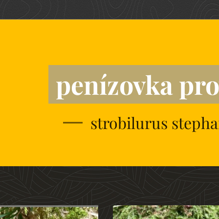
penízovka pr
strobilurus stepha