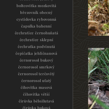
boltcovitka mozkovitá
březovník obecný
cystidovka rybovonná
čapulka bahenní
čechratice černohuňatá
čechratice sklepní
čechratka podvinutá
čepičatka jehličnanová
černorosol bukový
černorosol smrkový
černorosol terčovitý
černorosol uťatý
čihovitka masová
čihovitka větší
čirůvka běložlutavá
čirůvka buková