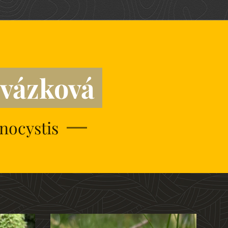
ovázková
nocystis