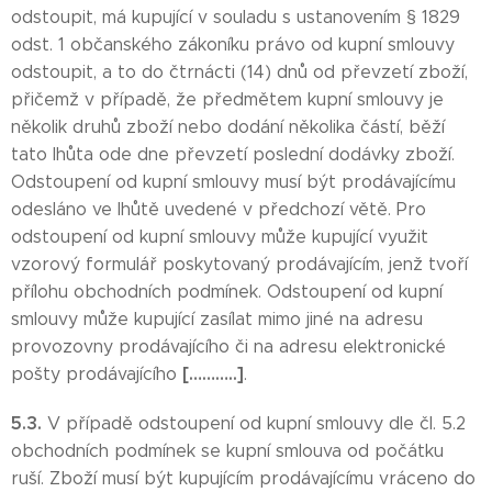
odstoupit, má kupující v souladu s ustanovením § 1829
odst. 1 občanského zákoníku právo od kupní smlouvy
odstoupit, a to do čtrnácti (14) dnů od převzetí zboží,
přičemž v případě, že předmětem kupní smlouvy je
několik druhů zboží nebo dodání několika částí, běží
tato lhůta ode dne převzetí poslední dodávky zboží.
Odstoupení od kupní smlouvy musí být prodávajícímu
odesláno ve lhůtě uvedené v předchozí větě. Pro
odstoupení od kupní smlouvy může kupující využit
vzorový formulář poskytovaný prodávajícím, jenž tvoří
přílohu obchodních podmínek. Odstoupení od kupní
smlouvy může kupující zasílat mimo jiné na adresu
provozovny prodávajícího či na adresu elektronické
[………..]
pošty prodávajícího
.
5.3.
V případě odstoupení od kupní smlouvy dle čl. 5.2
obchodních podmínek se kupní smlouva od počátku
ruší. Zboží musí být kupujícím prodávajícímu vráceno do