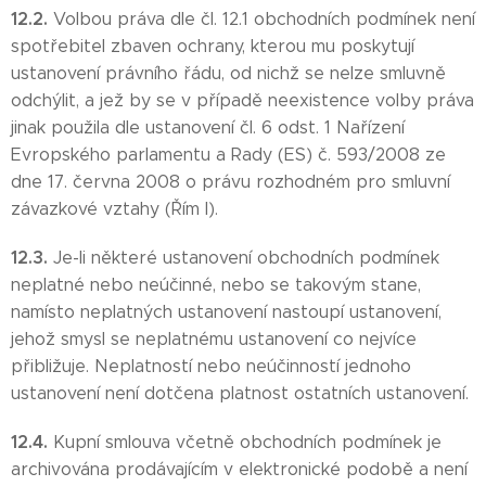
12.2.
Volbou práva dle čl. 12.1 obchodních podmínek není
spotřebitel zbaven ochrany, kterou mu poskytují
ustanovení právního řádu, od nichž se nelze smluvně
odchýlit, a jež by se v případě neexistence volby práva
jinak použila dle ustanovení čl. 6 odst. 1 Nařízení
Evropského parlamentu a Rady (ES) č. 593/2008 ze
dne 17. června 2008 o právu rozhodném pro smluvní
závazkové vztahy (Řím I).
12.3.
Je-li některé ustanovení obchodních podmínek
neplatné nebo neúčinné, nebo se takovým stane,
namísto neplatných ustanovení nastoupí ustanovení,
jehož smysl se neplatnému ustanovení co nejvíce
přibližuje. Neplatností nebo neúčinností jednoho
ustanovení není dotčena platnost ostatních ustanovení.
12.4.
Kupní smlouva včetně obchodních podmínek je
archivována prodávajícím v elektronické podobě a není