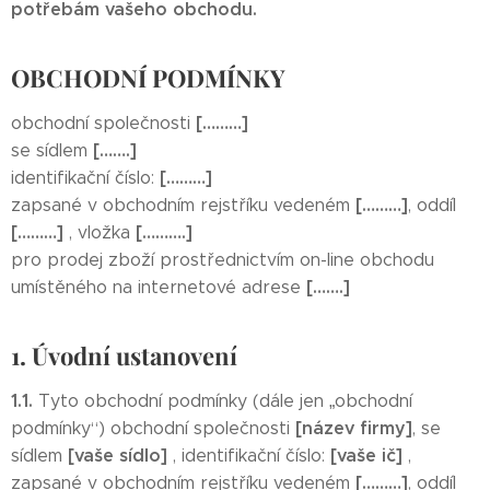
potřebám vašeho obchodu.
OBCHODNÍ PODMÍNKY
[………]
obchodní společnosti
[…….]
se sídlem
[………]
identifikační číslo:
[………]
zapsané v obchodním rejstříku vedeném
, oddíl
[………]
[……….]
, vložka
pro prodej zboží prostřednictvím on-line obchodu
[…….]
umístěného na internetové adrese
1. Úvodní ustanovení
1.1.
Tyto obchodní podmínky (dále jen „obchodní
[název firmy]
podmínky“) obchodní společnosti
, se
[vaše sídlo]
[vaše ič]
sídlem
, identifikační číslo:
,
[………]
zapsané v obchodním rejstříku vedeném
, oddíl