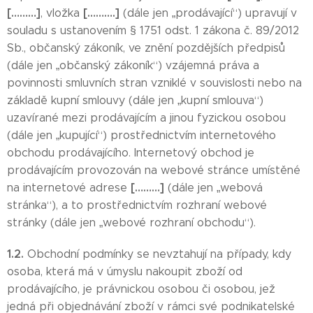
[………]
[……….]
, vložka
(dále jen „prodávající“) upravují v
souladu s ustanovením § 1751 odst. 1 zákona č. 89/2012
Sb., občanský zákoník, ve znění pozdějších předpisů
(dále jen „občanský zákoník“) vzájemná práva a
povinnosti smluvních stran vzniklé v souvislosti nebo na
základě kupní smlouvy (dále jen „kupní smlouva“)
uzavírané mezi prodávajícím a jinou fyzickou osobou
(dále jen „kupující“) prostřednictvím internetového
obchodu prodávajícího. Internetový obchod je
prodávajícím provozován na webové stránce umístěné
[………]
na internetové adrese
(dále jen „webová
stránka“), a to prostřednictvím rozhraní webové
stránky (dále jen „webové rozhraní obchodu“).
1.2.
Obchodní podmínky se nevztahují na případy, kdy
osoba, která má v úmyslu nakoupit zboží od
prodávajícího, je právnickou osobou či osobou, jež
jedná při objednávání zboží v rámci své podnikatelské