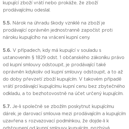
kupující zboží vrátí nebo prokáže, že zboží
prodávajícímu odeslal.
5.5.
Nárok na úhradu škody vzniklé na zboží je
prodávající oprávněn jednostranně započíst proti
nároku kupujícího na vrácení kupní ceny.
5.6.
V případech, kdy má kupující v souladu s
ustanovením § 1829 odst. 1 občanského zákoníku právo
od kupní smlouvy odstoupit, je prodávající také
oprávněn kdykoliv od kupní smlouvy odstoupit, a to až
do doby převzetí zboží kupujícím. V takovém případě
vrátí prodávající kupujícímu kupní cenu bez zbytečného
odkladu, a to bezhotovostně na účet určený kupujícím.
5.7.
Je-li společně se zbožím poskytnut kupujícímu
dárek, je darovací smlouva mezi prodávajícím a kupujícím
uzavřena s rozvazovací podmínkou, že dojde-li k
odstoupení od kupní smlouvy kupujícím, pozbývá